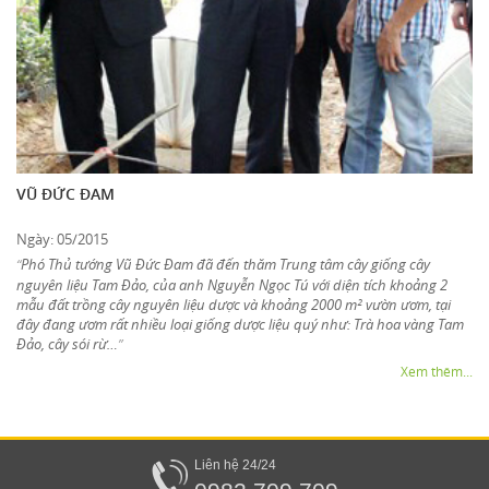
VŨ ĐỨC ĐAM
Ngày: 05/2015
Phó Thủ tướng Vũ Đức Đam đã đến thăm Trung tâm cây giống cây
“
nguyên liệu Tam Đảo, của anh Nguyễn Ngọc Tú với diện tích khoảng 2
mẫu đất trồng cây nguyên liệu dược và khoảng 2000 m² vườn ươm, tại
đây đang ươm rất nhiều loại giống dược liệu quý như: Trà hoa vàng Tam
Đảo, cây sói rừ…
”
Xem thêm...
Liên hệ 24/24