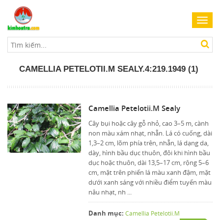
Toggl
navig
CAMELLIA PETELOTII.M SEALY.4:219.1949 (1)
Camellia Petelotii.M Sealy
Cây bụi hoặc cây gỗ nhỏ, cao 3–5 m, cành
non màu xám nhạt, nhẵn. Lá có cuống, dài
1,3–2 cm, lõm phía trên, nhẵn, lá dạng da,
dày, hình bầu dục thuôn, đôi khi hình bầu
dục hoặc thuôn, dài 13,5–17 cm, rộng 5–6
cm, mặt trên phiến lá màu xanh đậm, mặt
dưới xanh sáng với nhiều điểm tuyến màu
nâu nhạt, nh ...
Danh mục:
Camellia Petelotii.M