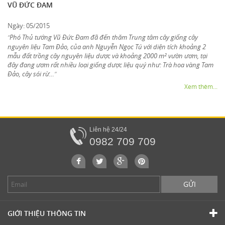
VŨ ĐỨC ĐAM
Ngày: 05/2015
Phó Thủ tướng Vũ Đức Đam đã đến thăm Trung tâm cây giống cây
“
nguyên liệu Tam Đảo, của anh Nguyễn Ngọc Tú với diện tích khoảng 2
mẫu đất trồng cây nguyên liệu dược và khoảng 2000 m² vườn ươm, tại
đây đang ươm rất nhiều loại giống dược liệu quý như: Trà hoa vàng Tam
Đảo, cây sói rừ…
”
Xem thêm...
Liên hệ 24/24
0982 709 709
GỬI
GIỚI THIỆU THÔNG TIN