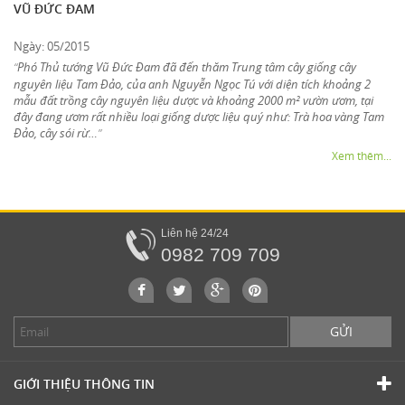
VŨ ĐỨC ĐAM
Ngày: 05/2015
Phó Thủ tướng Vũ Đức Đam đã đến thăm Trung tâm cây giống cây
“
nguyên liệu Tam Đảo, của anh Nguyễn Ngọc Tú với diện tích khoảng 2
mẫu đất trồng cây nguyên liệu dược và khoảng 2000 m² vườn ươm, tại
đây đang ươm rất nhiều loại giống dược liệu quý như: Trà hoa vàng Tam
Đảo, cây sói rừ…
”
Xem thêm...
Liên hệ 24/24
0982 709 709
GỬI
GIỚI THIỆU THÔNG TIN