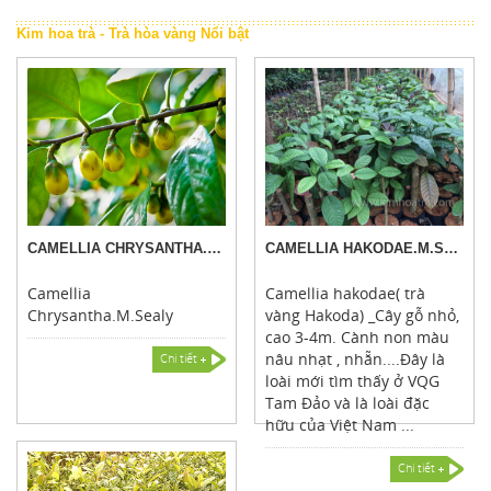
Kim hoa trà - Trà hòa vàng Nổi bật
CAMELLIA CHRYSANTHA.M.SEALY
CAMELLIA HAKODAE.M.SEALY
Camellia
Camellia hakodae( trà
Chrysantha.M.Sealy
vàng Hakoda) _Cây gỗ nhỏ,
cao 3-4m. Cành non màu
nâu nhạt , nhẵn....Đây là
Chi tiết
loài mới tìm thấy ở VQG
Tam Đảo và là loài đặc
hữu của Việt Nam ...
Chi tiết