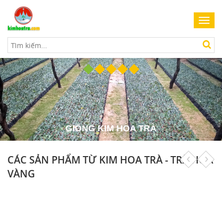
Toggl
navig
GIỐNG KIM HOA TRÀ
CÁC SẢN PHẨM TỪ KIM HOA TRÀ - TRÀ HOA
VÀNG