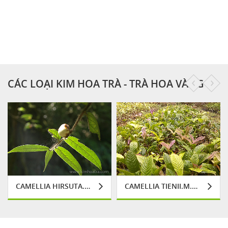
HOA - TRÀ HOA VÀNG
LÁ TƯƠI SẮC NƯỚC
N
CÁC LOẠI KIM HOA TRÀ - TRÀ HOA VÀNG
CAMELLIA HIRSUTA.M.SEALY
CAMELLIA TIENII.M.SEALY