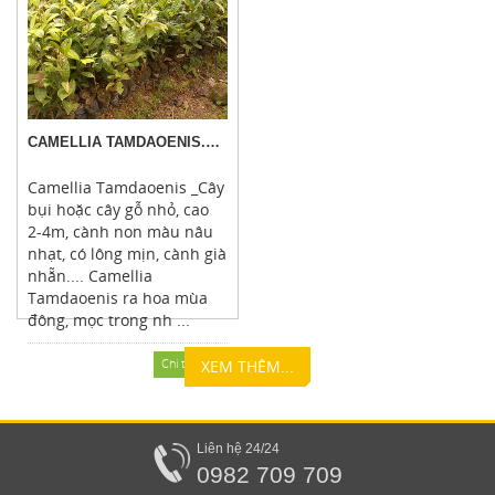
CAMELLIA TAMDAOENIS.M.SEALY
Camellia Tamdaoenis _Cây
bụi hoặc cây gỗ nhỏ, cao
2-4m, cành non màu nâu
nhạt, có lông mịn, cành già
nhẵn.... Camellia
Tamdaoenis ra hoa mùa
đông, mọc trong nh ...
Chi tiết
XEM THÊM...
Liên hệ 24/24
0982 709 709