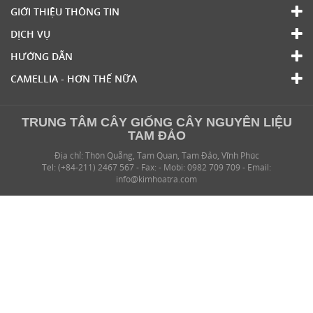
GIỚI THIỆU THÔNG TIN
DỊCH VỤ
HƯỚNG DẪN
CAMELLIA - HƠN THẾ NỮA
TRUNG TÂM CÂY GIỐNG CÂY NGUYÊN LIỆU
TAM ĐẢO
Địa chỉ: Thôn Quẵng, Tam Quan, Tam Đảo, Vĩnh Phúc
Tel: (+84-211) 2467 567 - Fax: - Mobi: 0982 709 709 - Email:
info@kimhoatra.com