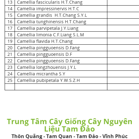
13
Camellia fascicularis H.T.Chang
14
Camellia impressinervis H.T.C
15
Camellia grandis H.T.Chang S.Y.L
16
Camellia tunghinensis H.T.Chang
17
Camellia parvipetala J.Y.Liang
18
Camellia limonia C.F.Liang S.L.M
19
Camellia flavida H.T.Chang
20
Camellia pingguoensis D.Fang
21
Camellia pingguoensis D.F
22
Camellia pingguoensis D.Fang
23
Camellia longzhouensis J.Y.L
24
Camellia micrantha S.Y
25
Camellia pubipetala Y.W.S.Z.H
Trung Tâm Cây Giống Cây Nguyên
Liệu Tam Đảo
Thôn Quẵng - Tam Quan - Tam Đảo - Vĩnh Phúc