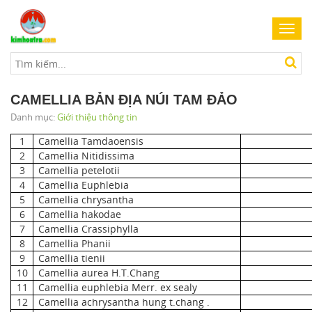
Toggl
navig
CAMELLIA BẢN ĐỊA NÚI TAM ĐẢO
Danh mục:
Giới thiệu thông tin
1
Camellia Tamdaoensis
2
Camellia Nitidissima
3
Camellia petelotii
4
Camellia Euphlebia
5
Camellia chrysantha
6
Camellia hakodae
7
Camellia Crassiphylla
8
Camellia Phanii
9
Camellia tienii
10
Camellia aurea H.T.Chang
11
Camellia euphlebia Merr. ex sealy
12
Camellia achrysantha hung t.chang .